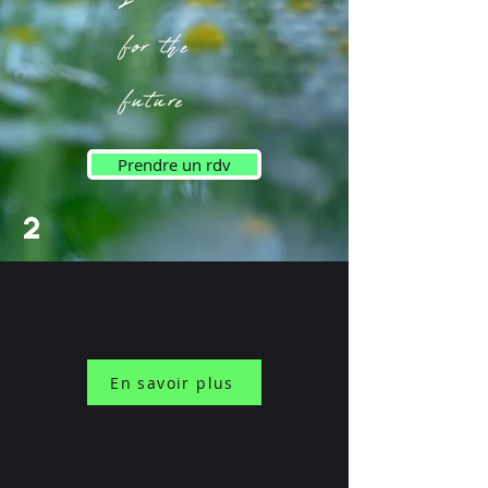
for the
future
Prendre un rdv
2
En savoir plus