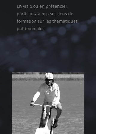
En visio ou en présenciel,
participez à nos sessions de
formation sur les thématiques
patrimoniales.