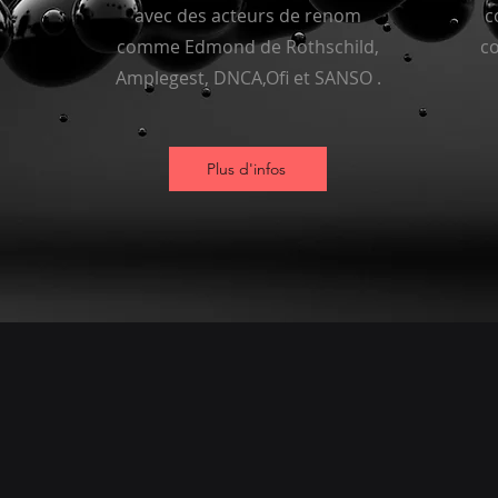
avec des acteurs de renom
c
comme Edmond de Rothschild,
co
Amplegest, DNCA,Ofi et SANSO .
Plus d'infos