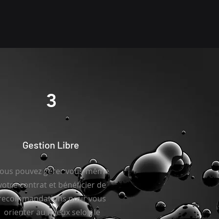
3
Gestion Libre
ous pouvez gérer vous-même
votre contrat et bénéficier de
recommandations pour vous
orienter au mieux selon le