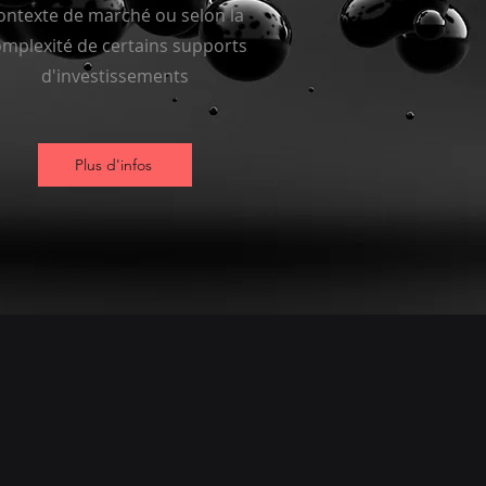
ontexte de marché ou selon la
mplexité de certains supports
d'investissements
Plus d'infos