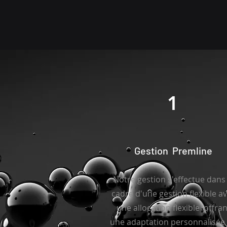
1
Gestion Premline
Notre gestion s'effectue dans 
cadre d'une gestion flexible a
une allocation flexible offran
une adaptation personnalisée