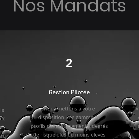
Nos Mandats
2
Gestion Pilotée
Nous mettons à votre
V
le
disposition une gamme de
vec
profils d'investissement à degrés
t
de risque plus ou moins élevés
 au