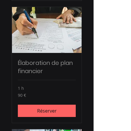
Élaboration de plan
financier
1 h
90
90 €
euros
Réserver