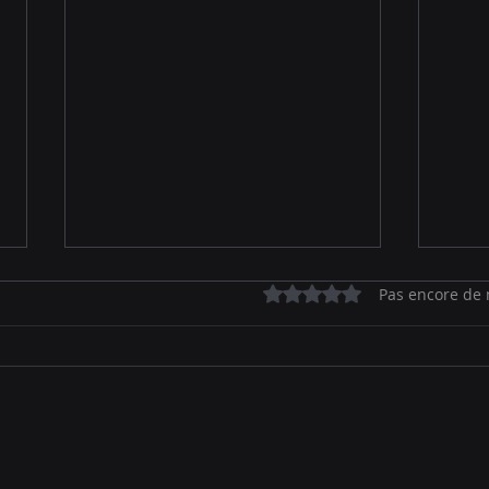
SCPI: la douche froide!
Pour
Noté 0 étoile sur 5.
Pas encore de 
fina
Hormis l'immobilier de santé et
tout
la logistique qui présentent une
Votre
forte résilience dans la
vous
conjoncture actuelle, le secteur
votre
souffre et...
patr
dema