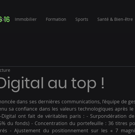
6 16
nce
Immobilier
Formation
Sports
Santé & Bien-être
cture
Digital au top !
sur 5.
noncée dans ses dernières communications, l’équipe de ge
nu sa confiance dans les valeurs technologiques après le
-Digital ont fait de véritables paris : - Surpondération de
5% du fonds) - Concentration du portefeuille : 36 titres pou
érés - Ajustement du positionnement sur les « 7 magnif