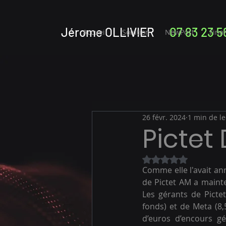
Jérome OLLIVIER
07 83 23 5
Accueil
Solution
NewPost
Fina
26 févr. 2024
1 min de le
Pictet 
Noté NaN étoiles 
Comme elle l'avait an
de Pictet AM a mainte
Les gérants de Pictet
fonds) et de Meta (8,
d’euros d’encours g