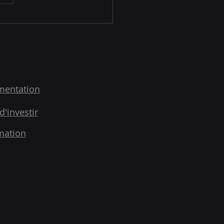
mentation
d'investir
mation