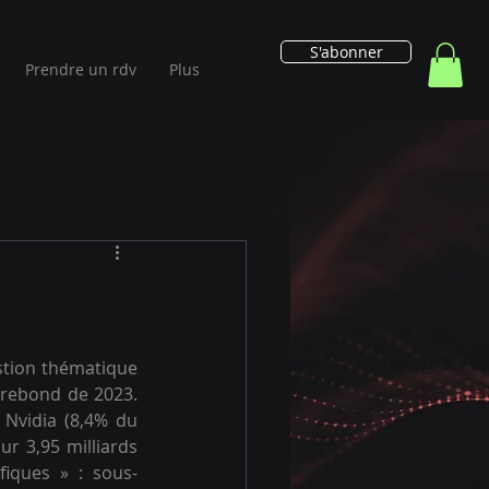
S'abonner
Prendre un rdv
Plus
stion thématique 
 rebond de 2023. 
 Nvidia (8,4% du 
r 3,95 milliards 
iques » : sous-