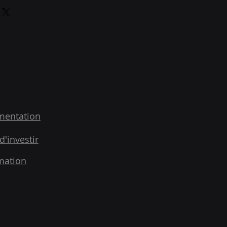
son. Idéal pour ajouter davantage
clairement vos conditions afin
odes de livraison et
on de confiance avec vos clients et
vos prix. Fournissez des
 d'acheter sur votre site en toute
 sur vos modes de livraison afin
nts et gagner leur confiance.
mentation
d'investir
mation