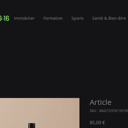
6 16
nce
Immobilier
Formation
Sports
Santé & Bien-être
Article
SKU : 36421537613519
Prix
85,00 €