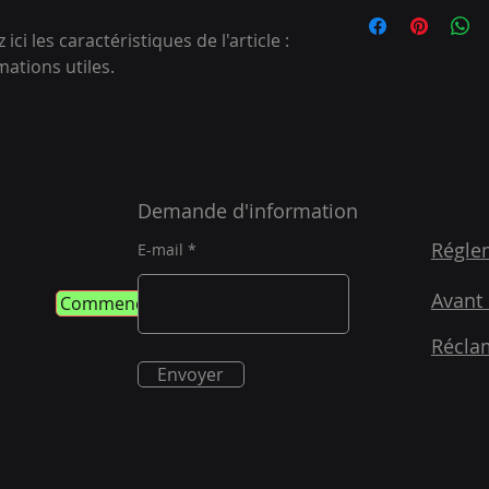
Condition de livrai
votre site. Énoncez 
de détails sur vos m
d'établir une relati
ici les caractéristiques de l'article : 
conditionnement et 
leur permettre ainsi
mations utiles.
informations claires
sécurité.
de rassurer vos clie
Demande d'information
Régle
E-mail
Avant 
Commencer
Récla
Envoyer