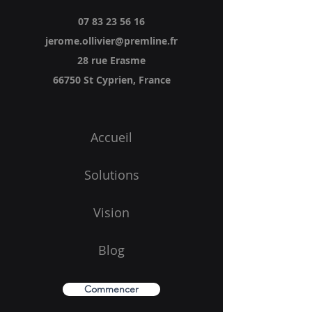
07 83 23 56 16
jerome.ollivier@premline.fr
28 rue Erasme
66750 St Cyprien
, France
Accueil
Solutions
Vision
Blog
Commencer