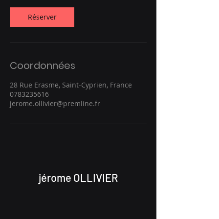
Réserver
Coordonnées
28 Rue Erasme, Saint-Cyprien, France
0783235616
jerome.ollivier@premline.fr
jérome OLLIVIER