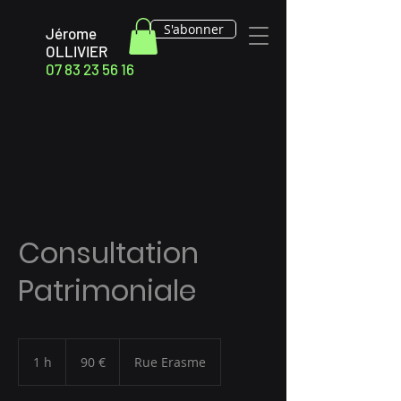
S'abonner
Jérome
OLLIVIER
07 83 23 56 16
Consultation
Patrimoniale
90
euros
1 h
1
90 €
Rue Erasme